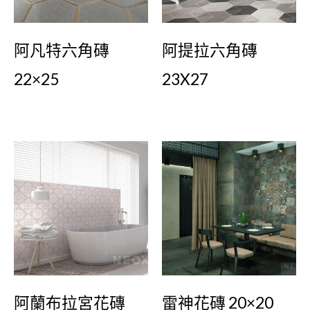
阿凡特六角磚
阿提拉六角磚
22×25
23X27
阿蘭布拉宮花磚
雷神花磚 20×20