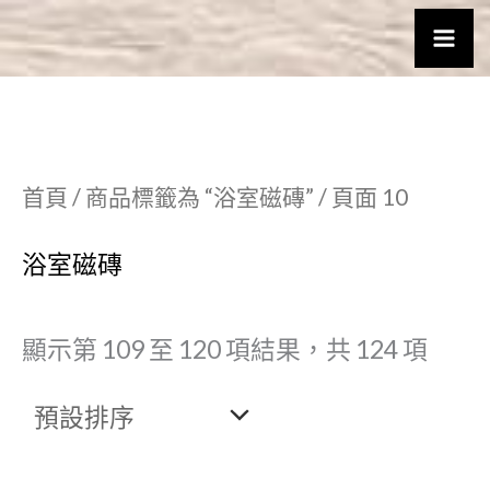
跳
至
主
要
首頁
/
商品標籤為 “浴室磁磚”
/ 頁面 10
內
容
浴室磁磚
顯示第 109 至 120 項結果，共 124 項