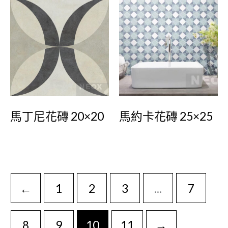
馬丁尼花磚 20×20
馬約卡花磚 25×25
←
1
2
3
...
7
8
9
10
11
→