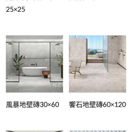
25×25
風暴地壁磚30×60
饗石地壁磚60×120