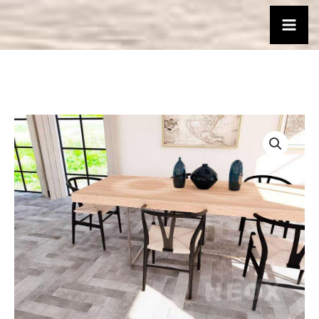
跳
至
主
要
內
容