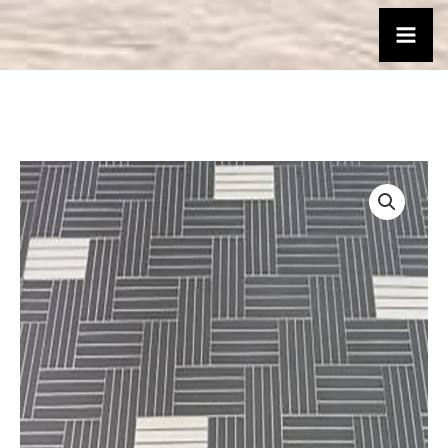
跳
至
主
要
內
容