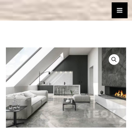
跳
至
主
要
內
容