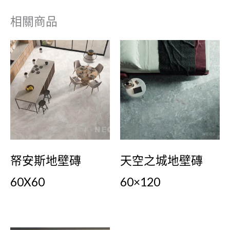
相關商品
帑安斯地壁磚
天空之城地壁磚
60X60
60×120